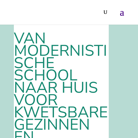
VAN
MODERNISTI
SCHE
SCHOOL
NAAR HUIS
VOOR
KWETSBARE
GEZINNEN
EN